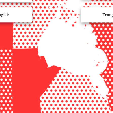
glais
Franç